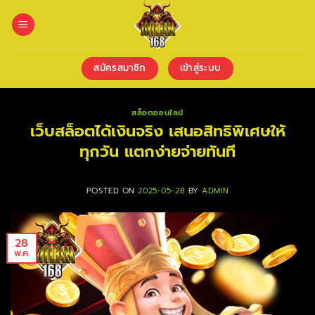
ข้าม
ไป
ยัง
เนื้อหา
สมัครสมาชิก
เข้าสู่ระบบ
สล็อตออนไลน์
เว็บสล็อตได้เงินจริง เสนอสิทธิพิเศษให้
ทุกวัน แตกง่ายจ่ายทันที
POSTED ON
2025-05-28
BY
ADMIN
28
พ.ค.