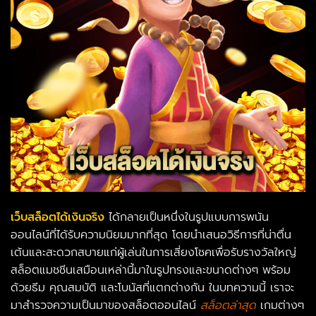
เว็บสล็อตได้เงินจริง
ได้กลายเป็นหนึ่งในรูปแบบการพนัน
ออนไลน์ที่ได้รับความนิยมมากที่สุด โดยนำเสนอวิธีการที่น่าตื่น
เต้นและสะดวกสบายแก่ผู้เล่นในการเสี่ยงโชคเพื่อรับรางวัลใหญ่
สล็อตแมชชีนเสมือนเหล่านี้มาในรูปทรงและขนาดต่างๆ พร้อม
ด้วยธีม คุณสมบัติ และโบนัสที่แตกต่างกัน ในบทความนี้ เราจะ
มาสำรวจความเป็นมาของสล็อตออนไลน์
สล็อตล่าสุด
เกมต่างๆ