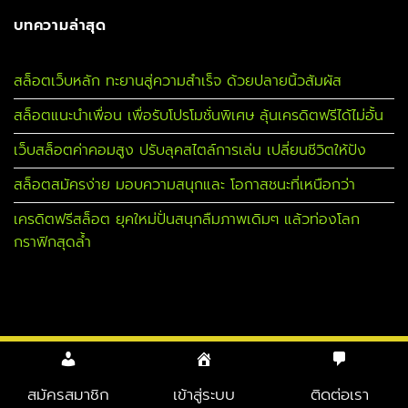
บทความล่าสุด
สล็อตเว็บหลัก ทะยานสู่ความสำเร็จ ด้วยปลายนิ้วสัมผัส
สล็อตแนะนำเพื่อน เพื่อรับโปรโมชั่นพิเศษ ลุ้นเครดิตฟรีได้ไม่อั้น
เว็บสล็อตค่าคอมสูง ปรับลุคสไตล์การเล่น เปลี่ยนชีวิตให้ปัง
สล็อตสมัครง่าย มอบความสนุกและ โอกาสชนะที่เหนือกว่า
เครดิตฟรีสล็อต ยุคใหม่ปั่นสนุกลืมภาพเดิมๆ แล้วท่องโลก
กราฟิกสุดล้ำ
หน้าแรก
รีวิวเกม
ติดต่อเรา
PRIVACY POLICY
SITEMAP
Copyright 2026 ©
milan168
สมัครสมาชิก
เข้าสู่ระบบ
ติดต่อเรา