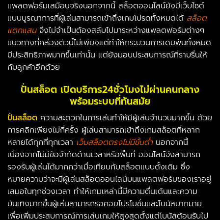
แพลตฟอร์มเสมือนจริงนอกจากนี้ สล็อตออนไลน์ยังมีเว็บไซต์
แบบบูรณาการที่ผู้เล่นสามารถเข้าถึงเกมโปรดทั้งหมดได้
สล็อต
แตกแสน
จึงไม่จำเป็นต้องสลับไปมาระหว่างแพลตฟอร์มต่างๆ
แนวทางที่คล่องตัวนี้ไม่เพียงแต่ทำให้กระบวนการเดิมพันทั้งหมด
มีประสิทธิภาพมากขึ้นเท่านั้น แต่ยังมอบประสบการณ์ที่ราบรื่นให้
กับลูกค้าอีกด้วย
ปั่นสล็อต
เปิดบริการ24ชั่วโมงไม่ผ่านคนกลาง
พร้อมระบบที่ทันสมัย
ปั่นสล็อต
ความสะดวกในการเล่นทำให้มีผู้เล่นจำนวนมากขึ้น ด้วย
การคลิกเพียงไม่กี่ครั้ง ผู้เล่นสามารถเข้าถึงเกมสล็อตที่หลาก
หลายได้ทุกที่ทุกเวลา
เว็บสล็อตตรงไม่มีขั้นต่ำ
นอกจากนี้
เนื่องจากไม่มีข้อจำกัดด้านเวลาหรือพื้นที่ ออนไลน์จึงสามารถ
รองรับผู้เล่นได้มากกว่าเมื่อเทียบกับสล็อตแบบดั้งเดิม ซึ่ง
หมายความว่าจะมีผู้เล่นสล็อตออนไลน์บนแพลตฟอร์มของเราอยู่
เสมอในทุกช่วงเวลา ทำให้เกมเหล่านี้มีความตื่นเต้นและความ
บันเทิงมากขึ้นผู้เล่นสามารถรอคอยโปรโมชั่นและโบนัสมากมาย
เพื่อเพิ่มประสบการณ์การเล่นเกมให้สูงสุดตั้งแต่โบนัสต้อนรับไป