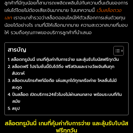
ลูกค้าที่มีทุนน้อยก็สามารถเพลิดเพลินไปกับความตื่นเต้นของการ
เล่นได้โดยไม่ต้องเสียเงินมากมาย ในบทความนี้
เว็บสล็อตวอ
เลท
เราจะมาสำรวจว่าสล็อตออนไลน์ให้ตัวเลือกการเล่นด้วยทุน
น้อยได้อย่างไร เกมที่มีให้เลือกมากมาย ความสะดวกสบายที่มอบ
ให้ รวมถึงคุณภาพของบริการลูกค้าที่นำเสนอ
สารบัญ
สล็อตทรูมันนี่ เกมที่คุ้มค่ากับการจ่าย และลุ้นรับโบนัสฟรีทุกวัน
สล็อตฟรี โปรโมชั่นนี้รับได้ถึง ฟรีสปินและรางวัลเงินคืนทุก
สัปดาห์
สล็อตบนโทรศัพท์มือถือ เล่นสนุกได้ทุกเครือค่าย ไหลลื่นไม่มี
สะดุด
ปั่นสล็อต เปิดบริการ24ชั่วโมงไม่ผ่านคนกลาง พร้อมระบบที่ทัน
สมัย
สรุป
สล็อตทรูมันนี่ เกมที่
คุ้มค่ากับการจ่าย และลุ้นรับโบนัส
ฟรีทุกวัน