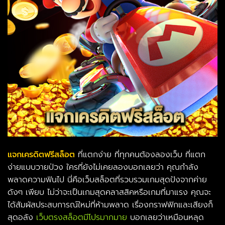
แจกเครดิตฟรีสล็อต
ที่แตกง่าย ที่ทุกคนต้องลองเว็บ ที่แตก
ง่ายแบบวายป่วง ใครที่ยังไม่เคยลองบอกเลยว่า คุณกำลัง
พลาดความฟินไป นี่คือเว็บสล็อตที่รวบรวมเกมสุดปังจากค่าย
ดังๆ เพียบ ไม่ว่าจะเป็นเกมสุดคลาสสิคหรือเกมที่มาแรง คุณจะ
ได้สัมผัสประสบการณ์ใหม่ที่ห้ามพลาด เรื่องกราฟฟิกและเสียงก็
สุดอลัง
เว็บตรงสล็อตมีโปรมากมาย
บอกเลยว่าเหมือนหลุด