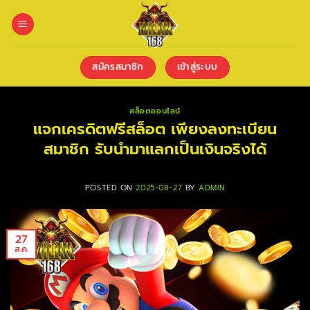
ข้าม
ไป
ยัง
เนื้อหา
สมัครสมาชิก
เข้าสู่ระบบ
สล็อตออนไลน์
แจกเครดิตฟรีสล็อต เพียงลงทะเบียน
สมาชิก รับนำมาแลกเป็นเงินจริงได้
POSTED ON
2025-08-27
BY
ADMIN
27
ส.ค.