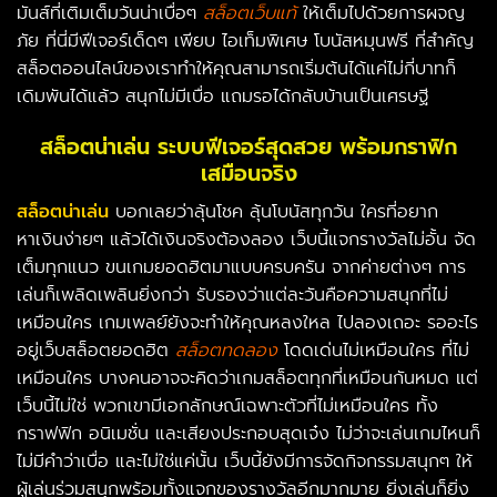
มันส์ที่เติมเต็มวันน่าเบื่อๆ
สล็อตเว็บแท้
ให้เต็มไปด้วยการผจญ
ภัย ที่นี่มีฟีเจอร์เด็ดๆ เพียบ ไอเท็มพิเศษ โบนัสหมุนฟรี ที่สำคัญ
สล็อตออนไลน์ของเราทำให้คุณสามารถเริ่มต้นได้แค่ไม่กี่บาทก็
เดิมพันได้แล้ว สนุกไม่มีเบื่อ แถมรอได้กลับบ้านเป็นเศรษฐี
สล็อตน่าเล่น ระบบฟีเจอร์สุดสวย พร้อมกราฟิก
เสมือนจริง
สล็อตน่าเล่น
บอกเลยว่าลุ้นโชค ลุ้นโบนัสทุกวัน ใครที่อยาก
หาเงินง่ายๆ แล้วได้เงินจริงต้องลอง เว็บนี้แจกรางวัลไม่อั้น จัด
เต็มทุกแนว ขนเกมยอดฮิตมาแบบครบครัน จากค่ายต่างๆ การ
เล่นก็เพลิดเพลินยิ่งกว่า รับรองว่าแต่ละวันคือความสนุกที่ไม่
เหมือนใคร เกมเพลย์ยังจะทำให้คุณหลงใหล ไปลองเถอะ รออะไร
อยู่เว็บสล็อตยอดฮิต
สล็อตทดลอง
โดดเด่นไม่เหมือนใคร ที่ไม่
เหมือนใคร บางคนอาจจะคิดว่าเกมสล็อตทุกที่เหมือนกันหมด แต่
เว็บนี้ไม่ใช่ พวกเขามีเอกลักษณ์เฉพาะตัวที่ไม่เหมือนใคร ทั้ง
กราฟฟิก อนิเมชั่น และเสียงประกอบสุดเจ๋ง ไม่ว่าจะเล่นเกมไหนก็
ไม่มีคำว่าเบื่อ และไม่ใช่แค่นั้น เว็บนี้ยังมีการจัดกิจกรรมสนุกๆ ให้
ผู้เล่นร่วมสนุกพร้อมทั้งแจกของรางวัลอีกมากมาย ยิ่งเล่นก็ยิ่ง