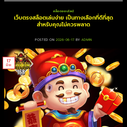
สล็อตออนไลน์
เว็บตรงสล็อตเล่นง่าย เป็นทางเลือกที่ดีที่สุด
สำหรับคุณไม่ควรพลาด
POSTED ON
2026-06-17
BY
ADMIN
17
มิ.ย.