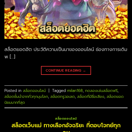
สล็อตยอดฮิต ประวัติความเป็นมาของออนไลน์ ช่องทางการเดิม
พ […]
CONTINUE READING
→
Posted in
สล็อตออนไลน์
|
Tagged
milan168
,
ทดลองเล่นสล็อตฟรี
,
สล็อตชั้นนำจากทั่วทุกมุมโลก
,
สล็อตทรูวอเลต
,
สล็อตที่มีชื่อเสียง
,
สล็อตยอด
นิยมมากที่สุด
สล็อตออนไลน์
สล็อตเว็บแม่ ทางเลือกอัจฉริยะ ที่ตอบโจทย์ทุก