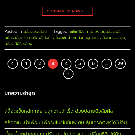
CONTINUE READING
→
Posted in
สล็อตออนไลน์
|
Tagged
milan168
,
ทดลองเล่นสล็อตฟรี
,
สมัครสล็อตรับเครดิตฟรีทันที
,
สล็อตชั้นนำจากทั่วทุกมุมโลก
,
สล็อตทรูวอเลต
,
สล็อตที่มีชื่อเสียง
1
2
3
4
5
6
…
29
บทความล่าสุด
สล็อตเว็บหลัก ทะยานสู่ความสำเร็จ ด้วยปลายนิ้วสัมผัส
สล็อตแนะนำเพื่อน เพื่อรับโปรโมชั่นพิเศษ ลุ้นเครดิตฟรีได้ไม่อั้น
เว็บสล็อตค่าคอมสูง ปรับลุคสไตล์การเล่น เปลี่ยนชีวิตให้ปัง