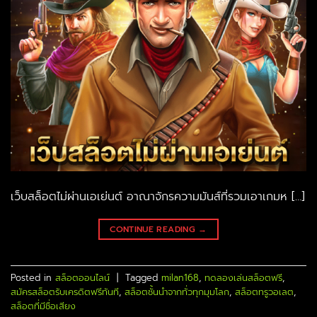
เว็บสล็อตไม่ผ่านเอเย่นต์ อาณาจักรความมันส์ที่รวมเอาเกมห […]
CONTINUE READING
→
Posted in
สล็อตออนไลน์
|
Tagged
milan168
,
ทดลองเล่นสล็อตฟรี
,
สมัครสล็อตรับเครดิตฟรีทันที
,
สล็อตชั้นนำจากทั่วทุกมุมโลก
,
สล็อตทรูวอเลต
,
สล็อตที่มีชื่อเสียง