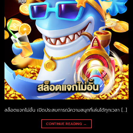
สล็อตแจกไม่อั้น เปิดประสบการณ์ความสนุกที่เล่นได้ทุกเวลา […]
CONTINUE READING
→