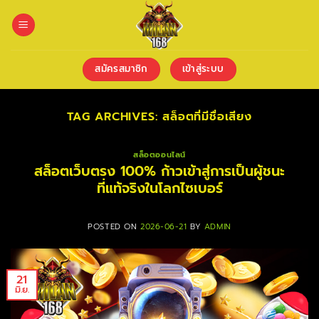
ข้าม
ไป
ยัง
เนื้อหา
สมัครสมาชิก
เข้าสู่ระบบ
TAG ARCHIVES:
สล็อตที่มีชื่อเสียง
สล็อตออนไลน์
สล็อตเว็บตรง 100% ก้าวเข้าสู่การเป็นผู้ชนะ
ที่แท้จริงในโลกไซเบอร์
POSTED ON
2026-06-21
BY
ADMIN
21
มิ.ย.