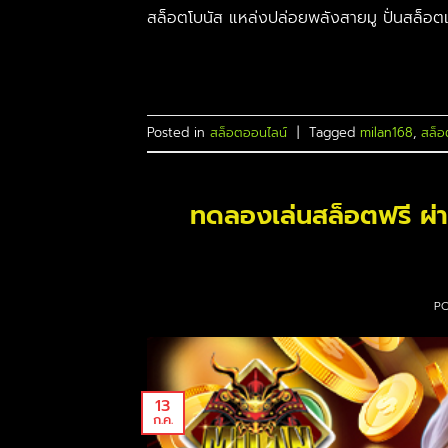
สล็อตโบนัส แหล่งปล่อยพลังสายมู ปั่นสล็อตเ
Posted in
สล็อตออนไลน์
|
Tagged
milan168
,
สล็อ
ทดลองเล่นสล็อตฟรี ผ
P
13
ก.ค.