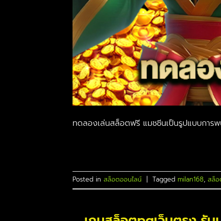
ทดลองเล่นสล็อตฟรี แมชชีนเป็นรูปแบบการพนั
Posted in
สล็อตออนไลน์
|
Tagged
milan168
,
สล็อ
เกมสล็อตpgเว็บตรง รับป