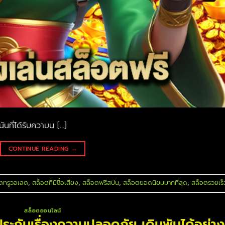
นที่ได้รับความน […]
CONTINUE READING
→
ตทรูวอเลต
,
สล็อตที่มีชื่อเสียง
,
สล็อตฟรีสปิน
,
สล็อตยอดนิยมมากที่สุด
,
สล็อตรวยเร็
สล็อตออนไลน์
ระกันเรื่องความปลอดภัย เดิมพันได้อย่าง