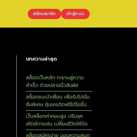
สมัครสมาชิก
เข้าสู่ระบบ
บทความล่าสุด
สล็อตเว็บหลัก ทะยานสู่ความ
สำเร็จ ด้วยปลายนิ้วสัมผัส
สล็อตแนะนำเพื่อน เพื่อรับโปรโม
ชั่นพิเศษ ลุ้นเครดิตฟรีได้ไม่อั้น
เว็บสล็อตค่าคอมสูง ปรับลุค
สไตล์การเล่น เปลี่ยนชีวิตให้ปัง
สล็อตสมัครง่าย มอบความสนุก