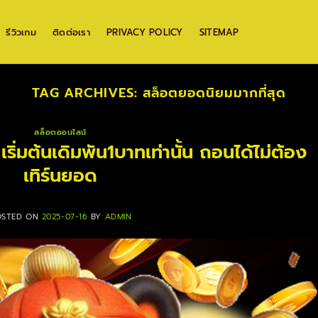
รีวิวเกม
ติดต่อเรา
PRIVACY POLICY
SITEMAP
TAG ARCHIVES:
สล็อตยอดนิยมมากที่สุด
สล็อตออนไลน์
 เริ่มต้นเดิมพัน1บาทเท่านั้น ถอนได้ไม่ต้อง
เทิร์นยอด
OSTED ON
2025-07-16
BY
ADMIN