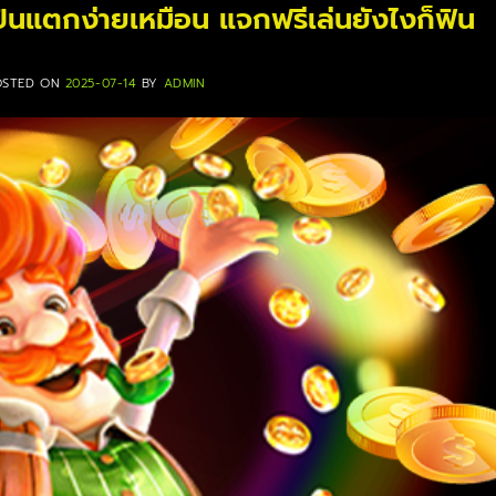
ั่นแตกง่ายเหมือน แจกฟรีเล่นยังไงก็ฟิน
OSTED ON
2025-07-14
BY
ADMIN