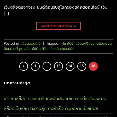
เว็บสล็อตแจกจริง ยินดีต้อนรับสู่โลกของสล็อตออนไลน์ เว็บ
[…]
CONTINUE READING
→
Posted in
สล็อตออนไลน์
|
Tagged
milan168
,
สล็อตฟรีสปิน
,
สล็อตยอด
นิยมมากที่สุด
,
สล็อตไม่ติดเทิร์น
,
เว็บสล็อตแจกจริง
1
…
13
14
15
16
บทความล่าสุด
เข้าเล่นสล็อต รวมเกมที่นักพนันเลือกเล่น มากที่สุดในวงการ
สล็อตเว็บหลัก ทะยานสู่ความสำเร็จ ด้วยปลายนิ้วสัมผัส