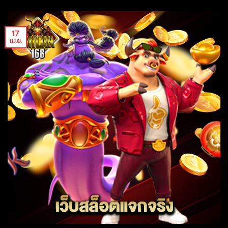
17
เม.ย.