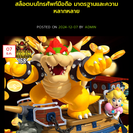
สล็อตบนโทรศัพท์มือถือ มาตรฐานและความ
หลากหลาย
POSTED ON
2024-12-07
BY
ADMIN
07
ธ.ค.