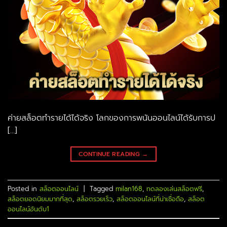
ค่ายสล็อตทำรายได้ได้จริง โลกของการพนันออนไลน์ได้รับการป
[…]
CONTINUE READING
→
Posted in
สล็อตออนไลน์
|
Tagged
milan168
,
ทดลองเล่นสล็อตฟรี
,
สล็อตยอดนิยมมากที่สุด
,
สล็อตรวยเร็ว
,
สล็อตออนไลน์ที่น่าเชื่อถือ
,
สล็อต
ออนไลน์อันดับ1