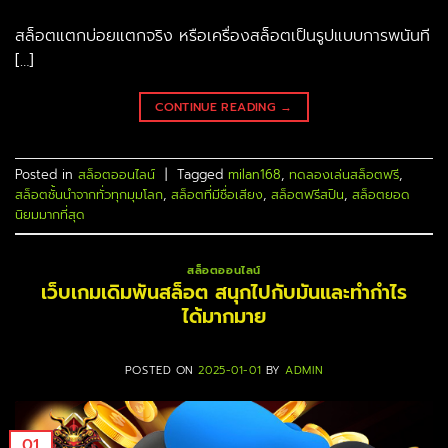
สล็อตแตกบ่อยแตกจริง หรือเครื่องสล็อตเป็นรูปแบบการพนันที
[…]
CONTINUE READING
→
Posted in
สล็อตออนไลน์
|
Tagged
milan168
,
ทดลองเล่นสล็อตฟรี
,
สล็อตชั้นนำจากทั่วทุกมุมโลก
,
สล็อตที่มีชื่อเสียง
,
สล็อตฟรีสปิน
,
สล็อตยอด
นิยมมากที่สุด
สล็อตออนไลน์
เว็บเกมเดิมพันสล็อต สนุกไปกับมันและทำกำไร
ได้มากมาย
POSTED ON
2025-01-01
BY
ADMIN
01