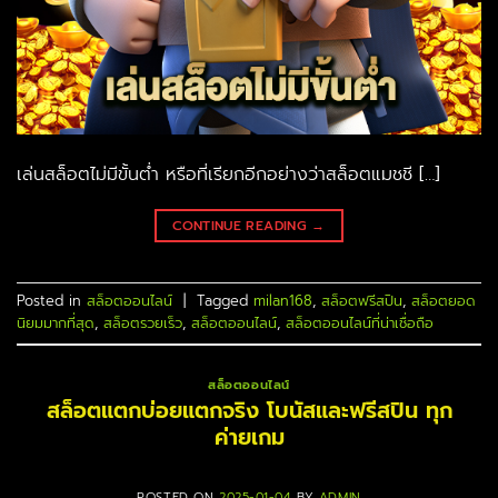
เล่นสล็อตไม่มีขั้นต่ำ หรือที่เรียกอีกอย่างว่าสล็อตแมชชี […]
CONTINUE READING
→
Posted in
สล็อตออนไลน์
|
Tagged
milan168
,
สล็อตฟรีสปิน
,
สล็อตยอด
นิยมมากที่สุด
,
สล็อตรวยเร็ว
,
สล็อตออนไลน์
,
สล็อตออนไลน์ที่น่าเชื่อถือ
สล็อตออนไลน์
สล็อตแตกบ่อยแตกจริง โบนัสและฟรีสปิน ทุก
ค่ายเกม
POSTED ON
2025-01-04
BY
ADMIN