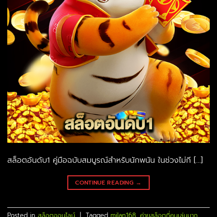
สล็อตอันดับ1 คู่มือฉบับสมบูรณ์สำหรับนักพนัน ในช่วงไม่กี […]
CONTINUE READING
→
Posted in
สล็อตออนไลน์
|
Tagged
milan168
,
ค่ายสล็อตที่คนเล่นมาก