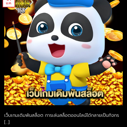
ม.ค.
เว็บเกมเดิมพันสล็อต การเล่นสล็อตออนไลน์ได้กลายเป็นกิจกร
[…]