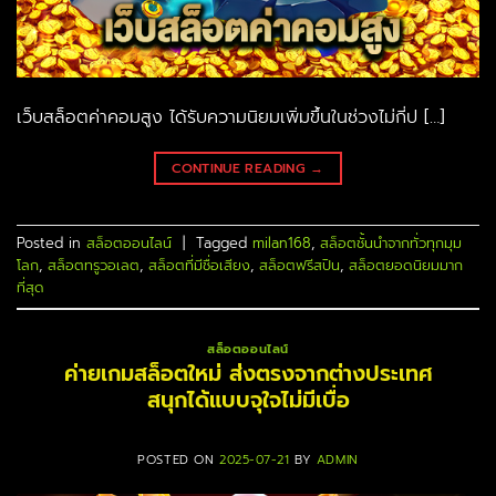
เว็บสล็อตค่าคอมสูง ได้รับความนิยมเพิ่มขึ้นในช่วงไม่กี่ป […]
CONTINUE READING
→
Posted in
สล็อตออนไลน์
|
Tagged
milan168
,
สล็อตชั้นนำจากทั่วทุกมุม
โลก
,
สล็อตทรูวอเลต
,
สล็อตที่มีชื่อเสียง
,
สล็อตฟรีสปิน
,
สล็อตยอดนิยมมาก
ที่สุด
สล็อตออนไลน์
ค่ายเกมสล็อตใหม่ ส่งตรงจากต่างประเทศ
สนุกได้แบบจุใจไม่มีเบื่อ
POSTED ON
2025-07-21
BY
ADMIN