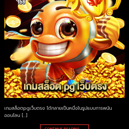
เกมสล็อตpgเว็บตรง ได้กลายเป็นหนึ่งในรูปแบบการพนัน
ออนไลน […]
CONTINUE READING
→