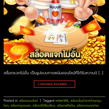
สล็อตแจกไม่อั้น เป็นรูปแบบการพนันออนไลน์ที่ได้รับความนิ […]
CONTINUE READING
→
Posted in
สล็อตออนไลน์
|
Tagged
milan168
,
สล็อตชั้นนำจากทั่วทุกมุม
โลก
,
สล็อตทรูวอเลต
,
สล็อตที่มีชื่อเสียง
,
สล็อตฟรีสปิน
,
สล็อตรวมทุกค่าย