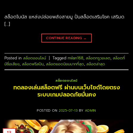
สล็อตโบนัส แหล่งปล่อยพลังสายมู ปั่นสล็อตเสริมโชค เสริมด
[…]
CONTINUE READING
→
Posted in
สล็อตออนไลน์
|
Tagged
milan168
,
สล็อตทรูวอเลต
,
สล็อตที่
มีชื่อเสียง
,
สล็อตฟรีสปิน
,
สล็อตยอดนิยมมากที่สุด
,
สล็อตล่าสุด
สล็อตออนไลน์
ทดลองเล่นสล็อตฟรี ผ่านบนเว็บไซต์โดยตรง
ระบบเกมปลอดภัยมั่นคง
POSTED ON
2025-07-13
BY
ADMIN
13