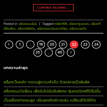
CONTINUE READING
→
Posted in
สล็อตออนไลน์
|
Tagged
milan168
,
สล็อตทรูวอเลต
,
สล็อตที่
มีชื่อเสียง
,
สล็อตฟรีสปิน
,
สล็อตยอดนิยมมากที่สุด
,
สล็อตรวยเร็ว
1
…
19
20
21
22
23
24
25
…
40
บทความล่าสุด
สล็อตเว็บหลัก ทะยานสู่ความสำเร็จ ด้วยปลายนิ้วสัมผัส
สล็อตแนะนำเพื่อน เพื่อรับโปรโมชั่นพิเศษ ลุ้นเครดิตฟรีได้ไม่อั้น
เว็บสล็อตค่าคอมสูง ปรับลุคสไตล์การเล่น เปลี่ยนชีวิตให้ปัง