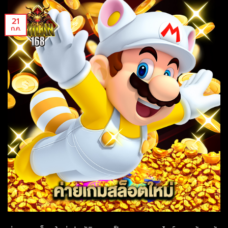
21
ก.ค.