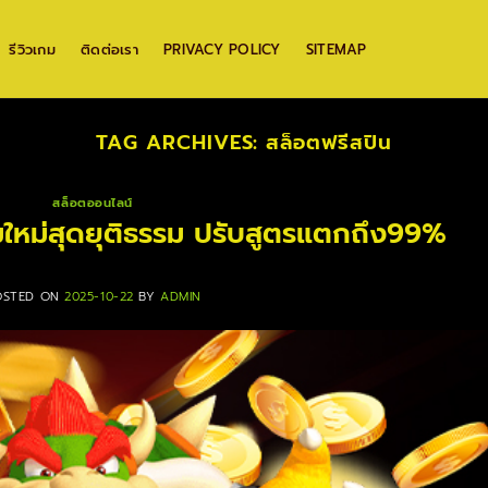
รีวิวเกม
ติดต่อเรา
PRIVACY POLICY
SITEMAP
TAG ARCHIVES:
สล็อตฟรีสปิน
สล็อตออนไลน์
ใหม่สุดยุติธรรม ปรับสูตรแตกถึง99%
OSTED ON
2025-10-22
BY
ADMIN