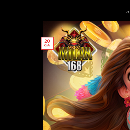
P
20
ต.ค.