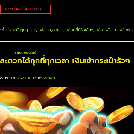
CONTINUE READING
→
ตชั้นนำจากทั่วทุกมุมโลก
,
สล็อตทรูวอเลต
,
สล็อตที่มีชื่อเสียง
,
สล็อตฟรีสปิน
,
สล็อตย
สล็อตออนไลน์
ะดวกได้ทุกที่ทุกเวลา เงินเข้ากระเป๋ารัวๆ
OSTED ON
2025-10-18
BY
ADMIN