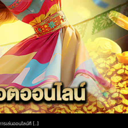
ารเล่นออนไลน์คื […]