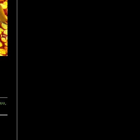
สียง
,