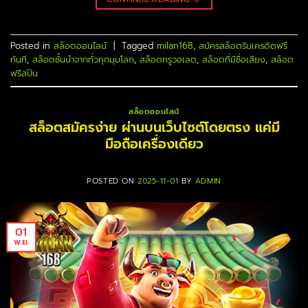
Posted in
สล็อตออนไลน์
|
Tagged
milan168
,
สมัครสล็อตรับเครดิตฟรี
ทันที
,
สล็อตชั้นนำจากทั่วทุกมุมโลก
,
สล็อตทรูวอเลต
,
สล็อตที่มีชื่อเสียง
,
สล็อต
ฟรีสปิน
สล็อตออนไลน์
สล็อตสมัครง่าย ผ่านบนเว็บไซต์โดยตรง แค่มี
มือถือเครื่องเดียว
POSTED ON
2025-11-01
BY
ADMIN
01
พ.ย.