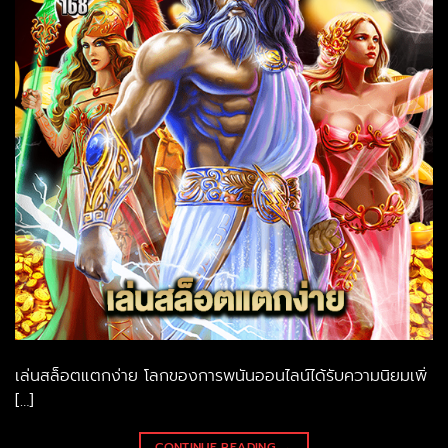
เล่นสล็อตแตกง่าย โลกของการพนันออนไลน์ได้รับความนิยมเพิ่
[…]
CONTINUE READING
→