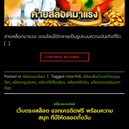
ค่ายสล็อตมาแรง ออนไลน์ได้กลายเป็นรูปแบบความบันเทิงที่ได
[…]
CONTINUE READING
→
Posted in
สล็อตออนไลน์
|
Tagged
milan168
,
สล็อตชั้นนำจากทั่วทุกมุม
โลก
,
สล็อตทรูวอเลต
,
สล็อตที่มีชื่อเสียง
,
สล็อตฟรีสปิน
,
สล็อตยอดนิยมมาก
ที่สุด
สล็อตออนไลน์
เว็บตรงสล็อต แจกเครดิตฟรี พร้อมความ
สนุก ที่มีให้ตลอดทั้งวัน