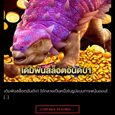
เดิมพันสล็อตอันดับ1 ได้กลายเป็นหนึ่งในรูปแบบการพนันออนไ
[…]
CONTINUE READING
→