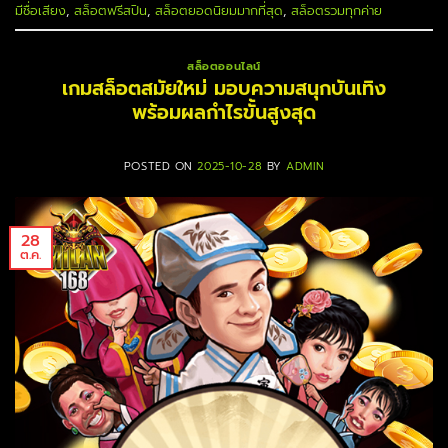
มีชื่อเสียง
,
สล็อตฟรีสปิน
,
สล็อตยอดนิยมมากที่สุด
,
สล็อตรวมทุกค่าย
สล็อตออนไลน์
เกมสล็อตสมัยใหม่ มอบความสนุกบันเทิง
พร้อมผลกำไรขั้นสูงสุด
POSTED ON
2025-10-28
BY
ADMIN
28
ต.ค.