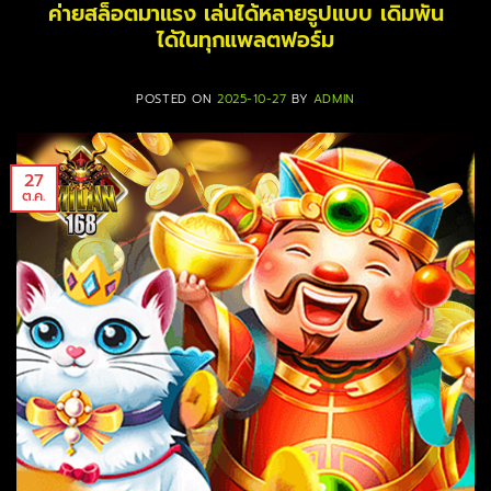
ค่ายสล็อตมาแรง เล่นได้หลายรูปแบบ เดิมพัน
ได้ในทุกแพลตฟอร์ม
POSTED ON
2025-10-27
BY
ADMIN
27
ต.ค.